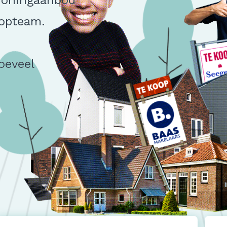
woningaanbod
oopteam.
hoeveel