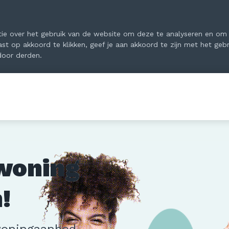
e over het gebruik van de website om deze te analyseren en om e
aast op akkoord te klikken, geef je aan akkoord te zijn met het geb
door derden.
woning
!