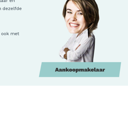
laar en
n dezelfde
r ook met