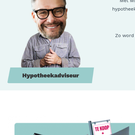
Met Mi
hypotheek
Zo word 