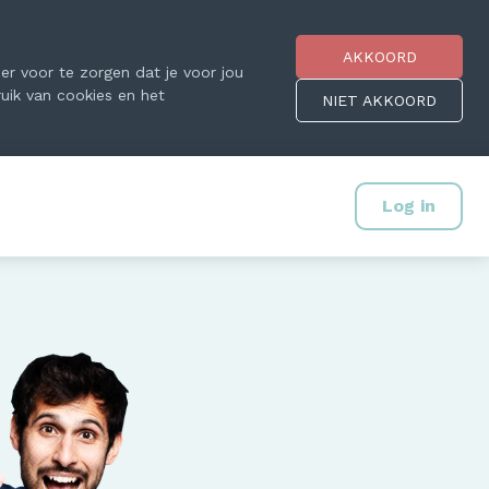
AKKOORD
r voor te zorgen dat je voor jou
ruik van cookies en het
NIET AKKOORD
Log in